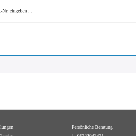
lungen
Persönliche Beratung
lassics
05223943421