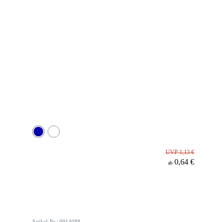
UVP 1,13 €
0,64 €
ab
Artikel-Nr.: 0014088