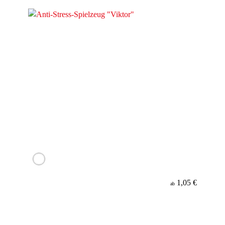
1,05 €
ab