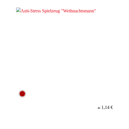
Material
Minenfarbe
1,14 €
ab