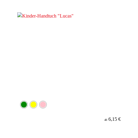
6,15 €
ab