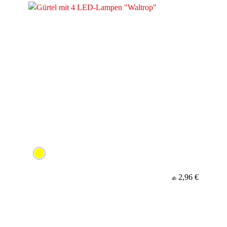
2,96 €
ab