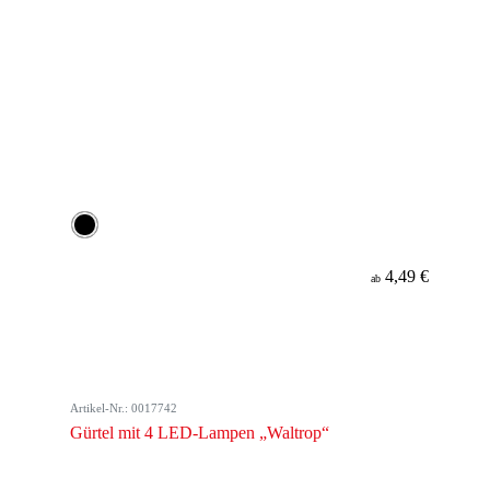
4,49 €
ab
Artikel-Nr.: 0017742
Gürtel mit 4 LED-Lampen „Waltrop“