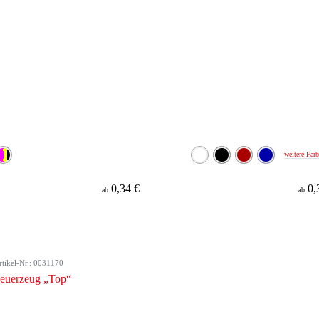
weitere Far
0,34 €
0,
ab
ab
rtikel-Nr.: 0031170
euerzeug „Top“