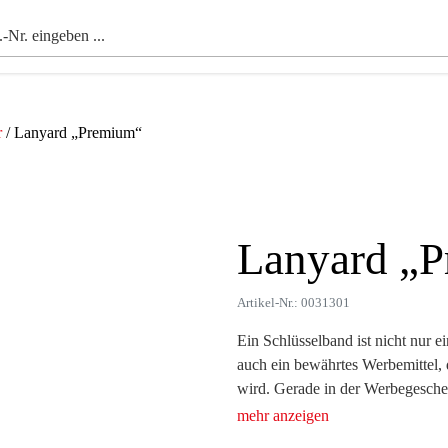
r
/ Lanyard „Premium“
Lanyard „
Zoom
Artikel-Nr.: 0031301
Ein Schlüsselband ist nicht nur e
auch ein bewährtes Werbemittel, 
wird. Gerade in der Werbegesche
große Beliebtheit, da sie eine ho
sich individuell gestalten – ob 