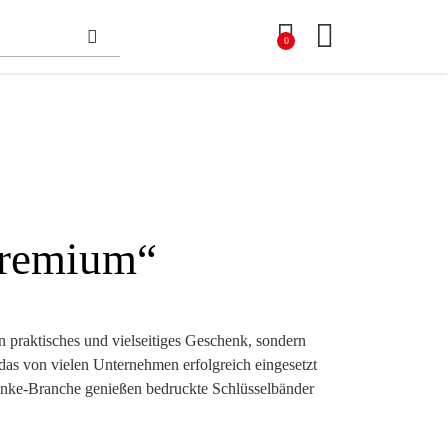
0
Premium“
in praktisches und vielseitiges Geschenk, sondern
das von vielen Unternehmen erfolgreich eingesetzt
nke-Branche genießen bedruckte Schlüsselbänder
he Marketingwirkung entfalten können. Sie lassen
mit Firmenname, Kontaktdaten oder Logo – und